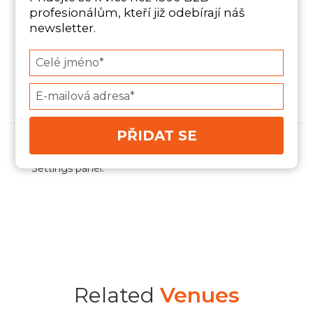
CATEGORY
profesionálům, kteří již odebírají náš
CZ
newsletter.
Type
your
name
Type
Venue Map
your
email
PŘIDAT SE
Enter your Google Map API from the Theme
Settings panel.
Related
Venues