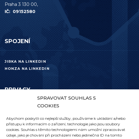
Praha 3 130 00,
IČ: 09152580
SPOJENÍ
JIRKA NA LINKEDIN
HONZA NA LINKEDIN
PRIVACY
SPRAVOVAT SOUHLAS S
COOKIES
ZPRACOVÁNÍ OSOBNÍCH ÚDAJŮ
OBCHODNÍ PODMÍNKY
Abychom poskytli co nejlepší služby, používáme k ukládání a/nebo
přístupu k informacím o zařízení, technologie jako jsou soubory
cookies. Souhlas s těmito technologiemi nám umožní zpracovávat
údaje, jako je chování při procházení nebo jedinečná ID na tomto