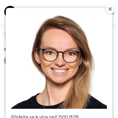
CZ
SHARE THIS VENUE
Venue Details
0
Přidejte se k více než 1500 B2B