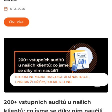
5. 12. 2025
ČÍST VÍCE
B2B ONLINE MARKETING
DIGITÁLNÍ NÁSTROJE
LINKEDIN ŽEBŘÍČKY
SOCIAL SELLING
200+ vstupních auditů u našich
klientů: co jsme se díky nim naučili