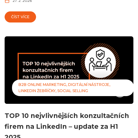
27. 2. 2026
ČÍST VÍCE
B2B ONLINE MARKETING
DIGITÁLNÍ NÁSTROJE
LINKEDIN ŽEBŘÍČKY
SOCIAL SELLING
TOP 10 nejvlivnějších konzultačních
firem na LinkedIn – update za H1
2025