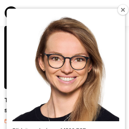
B2B ONLINE MARKETING
DIGITÁLNÍ NÁSTROJE
LINKEDIN ŽEBŘÍČKY
SOCIAL SELLING
TOP 20 českých CEOs ve finančním
sektoru za rok 2025
13. 7. 2026