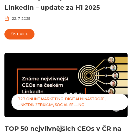
LinkedIn – update za H1 2025
22. 7. 2025
ČÍST VÍCE
B2B ONLINE MARKETING
DIGITÁLNÍ NÁSTROJE
LINKEDIN ŽEBŘÍČKY
SOCIAL SELLING
TOP 50 nejvlivnějších CEOs v ČR na