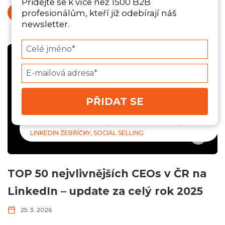
Přidejte se k více než 1500 B2B
profesionálům, kteří již odebírají náš
ČÍST VÍCE
newsletter.
Type
your
name
Type
your
email
PŘIDAT SE
B2B ONLINE MARKETING
DIGITÁLNÍ NÁSTROJE
LINKEDIN ŽEBŘÍČKY
SOCIAL SELLING
TOP 50 nejvlivnějších CEOs v ČR na
LinkedIn – update za celý rok 2025
25. 3. 2026