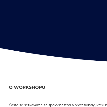
O WORKSHOPU
Často se setkáváme se společnostmi a profesionály, kteří ma