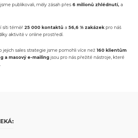
 jsme publikovali, měly zásah přes
6
milionů zhlédnutí,
a
 síti téměř
25 000 kontaktů
a
56,6 % zakázek
pro náš
íky aktivitě v online prostředí.
 jejich sales strategie jsme pomohli více než
160
klientům
ng a masový e-mailing
jsou pro nás přežité nástroje, které
.
EKÁ: