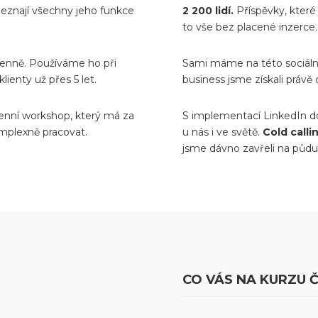
neznají všechny jeho funkce
2 200 lidí.
Příspěvky, které
to vše bez placené inzerce.
enně. Používáme ho při
Sami máme na této sociální
klienty už přes 5 let.
business jsme získali právě d
enní workshop, který má za
S implementací LinkedIn do
plexně pracovat.
u nás i ve světě.
Cold calli
jsme dávno zavřeli na půdu
CO VÁS NA KURZU Č