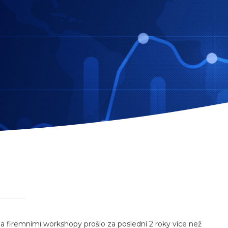
a firemními workshopy prošlo za poslední 2 roky více než