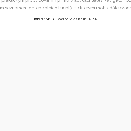
 praktickým procvičováním přímo v aplikaci Sales Navigator. Už
m seznamem potenciálních klientů, se kterými mohu dále prac
JAN VESELÝ
Head of Sales Kruk ČR+SR