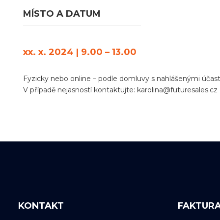
MÍSTO A DATUM
xx. x. 2024 | 9.00 – 13.00
Fyzicky nebo online – podle domluvy s nahlášenými účast
V případě nejasností kontaktujte:
karolina@futuresales.cz
KONTAKT
FAKTUR