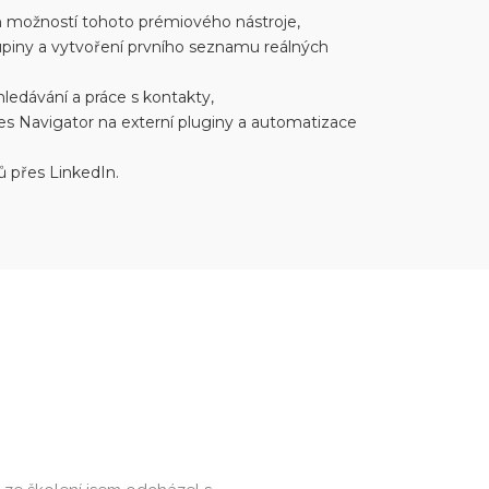
ch možností tohoto prémiového nástroje,
kupiny a vytvoření prvního seznamu reálných
hledávání a práce s kontakty,
es Navigator na externí pluginy a automatizace
ů přes LinkedIn.