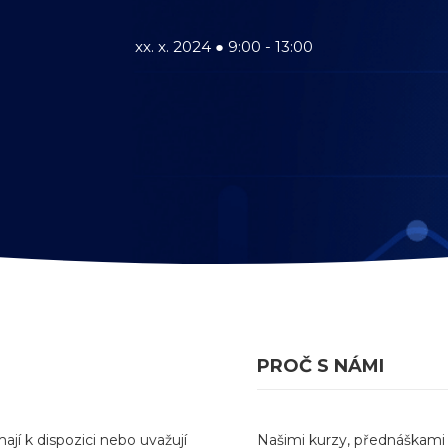
xx. x. 2024 ● 9:00 - 13:00
PROČ S NÁMI
jí k dispozici nebo uvažují
Našimi kurzy, přednáškami 