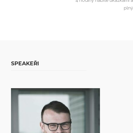
4 hodiny nabité ukázkami a
plný
SPEAKEŘI