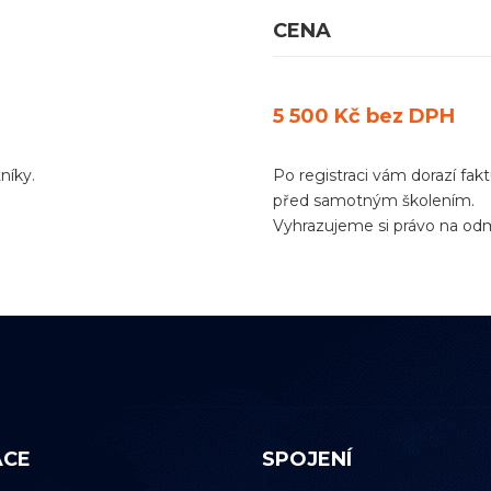
CENA
5 500 Kč bez DPH
níky.
Po registraci vám dorazí fakt
před samotným školením.
Vyhrazujeme si právo na odm
ACE
SPOJENÍ