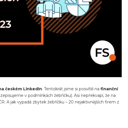
m na českém LinkedIn
. Tentokrát jsme si posvítili na
finanční
 rozepisujeme v podmínkách žebříčku). Asi nepřekvapí, že na
ČR. A jak vypadá zbytek žebříčku – 20 nejaktivnějších firem z