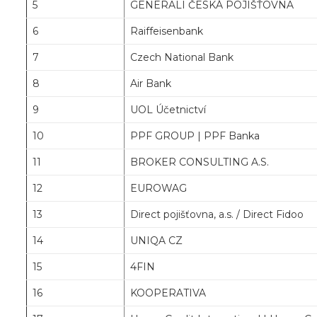
5
GENERALI ČESKÁ POJIŠŤOVNA
6
Raiffeisenbank
7
Czech National Bank
8
Air Bank
9
UOL Účetnictví
10
PPF GROUP | PPF Banka
11
BROKER CONSULTING A.S.
12
EUROWAG
13
Direct pojišťovna, a.s. / Direct Fidoo
14
UNIQA CZ
15
4FIN
16
KOOPERATIVA