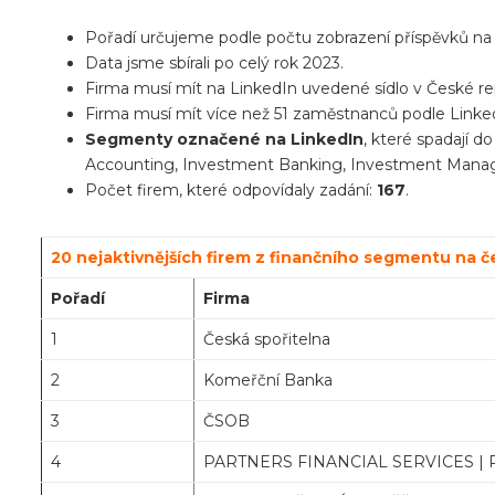
Pořadí určujeme podle počtu zobrazení příspěvků na
Data jsme sbírali po celý rok 2023.
Firma musí mít na LinkedIn uvedené sídlo v České re
Firma musí mít více než 51 zaměstnanců podle Linke
Segmenty označené na LinkedIn
, které spadají d
Accounting, Investment Banking, Investment Managem
Počet firem, které odpovídaly zadání:
167
.
20 nejaktivnějších firem z finančního segmentu na 
Pořadí
Firma
1
Česká spořitelna
2
Komeřční Banka
3
ČSOB
4
PARTNERS FINANCIAL SERVICES | Par