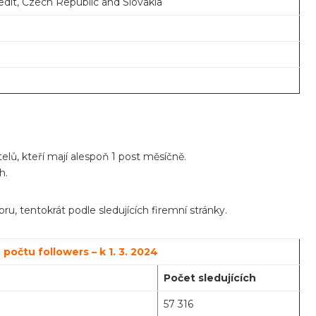
dit, Czech Republic and Slovakia
lů, kteří mají alespoň 1 post měsíčně.
h.
ru, tentokrát podle sledujících firemní stránky.
očtu followers – k 1. 3. 2024
Počet sledujících
57 316