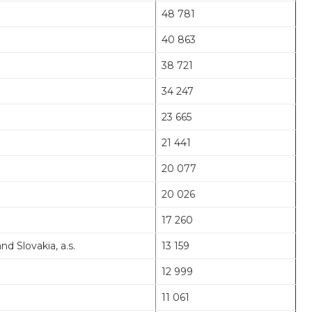
48 781
40 863
38 721
34 247
23 665
21 441
20 077
20 026
17 260
d Slovakia, a.s.
13 159
12 999
11 061