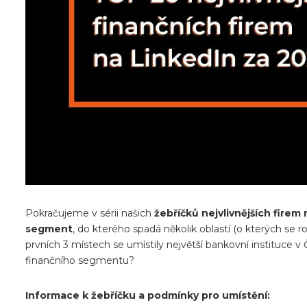
Pokračujeme v sérii našich
žebříčků nejvlivnějších fire
segment
, do kterého spadá několik oblastí (o kterých se
prvních 3 místech se umístily největší bankovní instituce v 
finančního segmentu?
Informace k žebříčku a podmínky pro umístění: