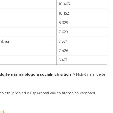
10 465
10 152
8 329
7 629
, a.s.
7 574
7 426
6 471
dujte nás na blogu a sociálních sítích
. A klidně nám dejte
mpletní přehled o úspěšnosti vašich firemních kampaní,
ort
.