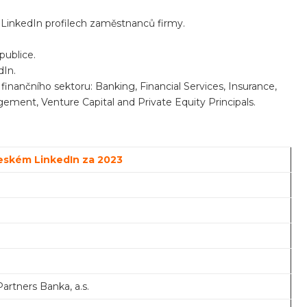
 LinkedIn profilech zaměstnanců firmy.
publice.
dIn.
o finančního sektoru: Banking, Financial Services, Insurance,
ent, Venture Capital and Private Equity Principals.
českém LinkedIn za 2023
tners Banka, a.s.