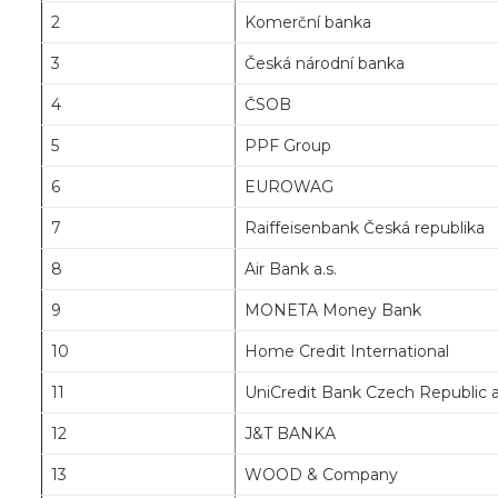
2
Komerční banka
3
Česká národní banka
4
ČSOB
5
PPF Group
6
EUROWAG
7
Raiffeisenbank Česká republika
8
Air Bank a.s.
9
MONETA Money Bank
10
Home Credit International
11
UniCredit Bank Czech Republic an
12
J&T BANKA
13
WOOD & Company