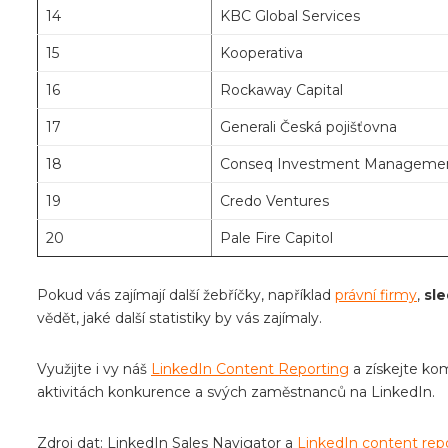
14
KBC Global Services
15
Kooperativa
16
Rockaway Capital
17
Generali Česká pojišťovna
18
Conseq Investment Management
19
Credo Ventures
20
Pale Fire Capitol
Pokud vás zajímají další žebříčky, například
právní firmy
,
sle
vědět, jaké další statistiky by vás zajímaly.
Využijte i vy náš
LinkedIn Content Reporting
a získejte ko
aktivitách konkurence a svých zaměstnanců na LinkedIn.
Zdroj dat: LinkedIn Sales Navigator a
LinkedIn content rep