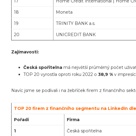
17
Home Credit International | Home Cre
18
Moneta
19
TRINITY BANK a.s.
20
UNICREDIT BANK
Zajímavosti:
Česká spořitelna
má největší průměrný počet uživate
TOP 20 vyrostla oproti roku 2022 o
38,9 %
v impresíc
Navíc jsme se podívali i na žebříček firem z finančního sekto
TOP 20 firem z finančního segmentu na LinkedIn dle p
Pořadí
Firma
1
Česká spořitelna